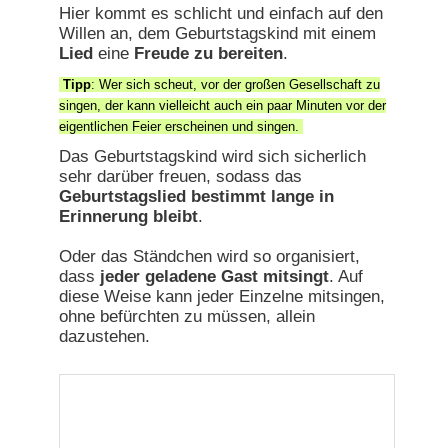
Hier kommt es schlicht und einfach auf den
Willen an, dem Geburtstagskind mit einem
Lied
eine
Freude zu bereiten
.
Tipp
: Wer sich scheut, vor der großen Gesellschaft zu
singen, der kann vielleicht auch ein paar Minuten vor der
eigentlichen Feier erscheinen und singen.
Das Geburtstagskind wird sich sicherlich
sehr darüber freuen, sodass das
Geburtstagslied bestimmt lange in
Erinnerung bleibt
.
Oder das Ständchen wird so organisiert,
dass
jeder geladene Gast mitsingt
. Auf
diese Weise kann jeder Einzelne mitsingen,
ohne befürchten zu müssen, allein
dazustehen.