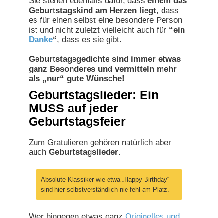
Sie stehen ebenfalls dafür, dass
einem das
Geburtstagskind am Herzen liegt
, dass
es für einen selbst eine besondere Person
ist und nicht zuletzt vielleicht auch für
“ein
Danke
“
, dass es sie gibt.
Geburtstagsgedichte sind immer etwas
ganz Besonderes und vermitteln mehr
als „nur“ gute Wünsche!
Geburtstagslieder: Ein
MUSS auf jeder
Geburtstagsfeier
Zum Gratulieren gehören natürlich aber
auch
Geburtstagslieder
.
Absolute Klassiker wie etwa „Happy Birthday“
sind hier selbstverständlich nie fehl am Platz.
Wer hingegen etwas ganz
Originelles und