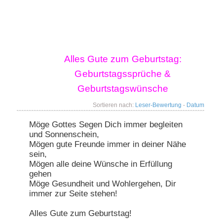
Hauptmenü
Alles Gute zum Geburtstag:
Zum primären Inhalt springen
Zum sekundären Inhalt springen
Geburtstagssprüche &
Geburtstagswünsche
Sortieren nach:
Leser-Bewertung
-
Datum
Möge Gottes Segen Dich immer begleiten
und Sonnenschein,
Mögen gute Freunde immer in deiner Nähe
sein,
Mögen alle deine Wünsche in Erfüllung
gehen
Möge Gesundheit und Wohlergehen, Dir
immer zur Seite stehen!
Alles Gute zum Geburtstag!