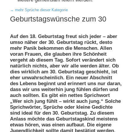
→
mehr Sprüche dieser Kategorie
Beitragsnavigation
Geburtstagswünsche zum 30
Auf den 18. Geburtstag freut sich jeder – aber
umso näher der 30. Geburtstag rückt, desto
mehr Panik bekommen die Menschen. Allen
voran Frauen, die glauben ihre Schönheit
vergeht ab diesem Tag. Sofort verändert sich
natürlich nichts, aber wir alle werden älter. Ob
dies wirklich am 30. Geburtstag geschieht, ist
eher unwahrscheinlich. Ein neuer Abschnitt
des Lebens beginnt und erinnert uns nur daran,
dass wir uns weiterhin jung fühlen dürfen und
auch sollten. Es gibt ein nettes Sprichwort
„Wer sich jung fühlt – wirkt auch jung.“ Solche
Sprichwörter, Sprüche oder kleine Gedichte
sind ideal für den 30. Geburtstag. Zu diesem
Anlass möchte das Geburtstagskind meistens
etwas hören, was einen aufbaut. Die eigene
Jugendlichkeit sollte damit bestätigt werden.