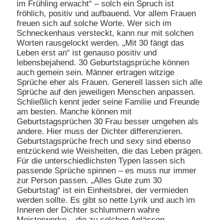
im Frühling erwacht“ – solch ein Spruch ist
fröhlich, positiv und aufbauend. Vor allem Frauen
freuen sich auf solche Worte. Wer sich im
Schneckenhaus versteckt, kann nur mit solchen
Worten rausgelockt werden. „Mit 30 fängt das
Leben erst an“ ist genauso positiv und
lebensbejahend. 30 Geburtstagsprüche können
auch gemein sein. Männer ertragen witzige
Sprüche eher als Frauen. Generell lassen sich alle
Sprüche auf den jeweiligen Menschen anpassen.
Schließlich kennt jeder seine Familie und Freunde
am besten. Manche können mit
Geburtstagsprüchen 30 Frau besser umgehen als
andere. Hier muss der Dichter differenzieren.
Geburtstagsprüche frech und sexy sind ebenso
entzückend wie Weisheiten, die das Leben prägen.
Für die unterschiedlichsten Typen lassen sich
passende Sprüche spinnen – es muss nur immer
zur Person passen. „Alles Gute zum 30
Geburtstag“ ist ein Einheitsbrei, der vermieden
werden sollte. Es gibt so nette Lyrik und auch im
Inneren der Dichter schlummern wahre
Meisterwerke – die zu solchen Anlässen