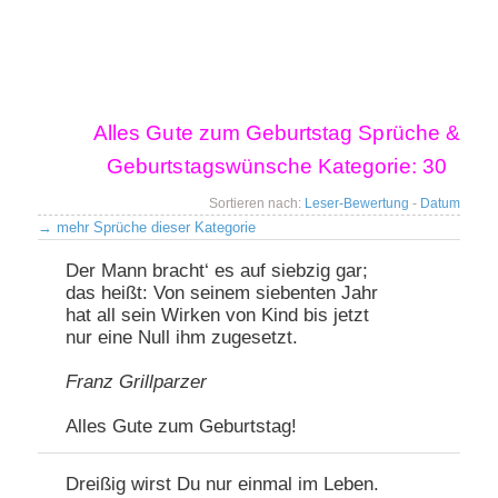
Hauptmenü
Alles Gute zum Geburtstag Sprüche &
Zum primären Inhalt springen
Zum sekundären Inhalt springen
Geburtstagswünsche Kategorie:
30
Sortieren nach:
Leser-Bewertung
-
Datum
→
mehr Sprüche dieser Kategorie
Beitragsnavigation
Der Mann bracht‘ es auf siebzig gar;
das heißt: Von seinem siebenten Jahr
hat all sein Wirken von Kind bis jetzt
nur eine Null ihm zugesetzt.
Franz Grillparzer
Alles Gute zum Geburtstag!
Dreißig wirst Du nur einmal im Leben.