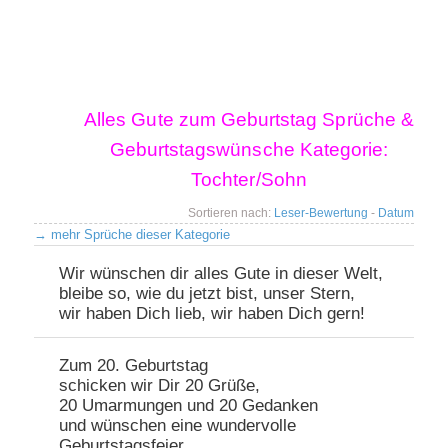
Hauptmenü
Alles Gute zum Geburtstag Sprüche &
Zum primären Inhalt springen
Zum sekundären Inhalt springen
Geburtstagswünsche Kategorie:
Tochter/Sohn
Sortieren nach:
Leser-Bewertung
-
Datum
→
mehr Sprüche dieser Kategorie
Beitragsnavigation
Wir wünschen dir alles Gute in dieser Welt,
bleibe so, wie du jetzt bist, unser Stern,
wir haben Dich lieb, wir haben Dich gern!
Zum 20. Geburtstag
schicken wir Dir 20 Grüße,
20 Umarmungen und 20 Gedanken
und wünschen eine wundervolle
Geburtstagsfeier.