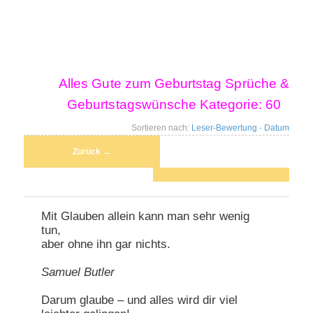
Hauptmenü
Alles Gute zum Geburtstag Sprüche &
Zum primären Inhalt springen
Zum sekundären Inhalt springen
Geburtstagswünsche Kategorie:
60
Sortieren nach:
Leser-Bewertung
-
Datum
Beitragsnavigation
Zurück
←
Mit Glauben allein kann man sehr wenig
tun,
aber ohne ihn gar nichts.
Samuel Butler
Darum glaube – und alles wird dir viel