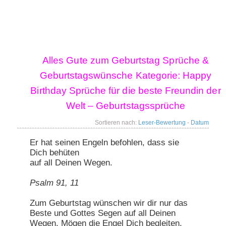
Hauptmenü
Alles Gute zum Geburtstag Sprüche &
Zum primären Inhalt springen
Zum sekundären Inhalt springen
Geburtstagswünsche Kategorie:
Happy
Birthday Sprüche für die beste Freundin der
Welt – Geburtstagssprüche
Sortieren nach:
Leser-Bewertung
-
Datum
Er hat seinen Engeln befohlen, dass sie
Dich behüten
auf all Deinen Wegen.
Psalm 91, 11
Zum Geburtstag wünschen wir dir nur das
Beste und Gottes Segen auf all Deinen
Wegen. Mögen die Engel Dich begleiten,