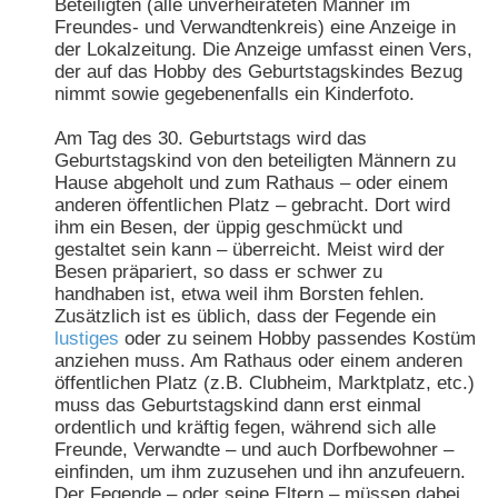
Beteiligten (alle unverheirateten Männer im
Freundes- und Verwandtenkreis) eine Anzeige in
der Lokalzeitung. Die Anzeige umfasst einen Vers,
der auf das Hobby des Geburtstagskindes Bezug
nimmt sowie gegebenenfalls ein Kinderfoto.
Am Tag des 30. Geburtstags wird das
Geburtstagskind von den beteiligten Männern zu
Hause abgeholt und zum Rathaus – oder einem
anderen öffentlichen Platz – gebracht. Dort wird
ihm ein Besen, der üppig geschmückt und
gestaltet sein kann – überreicht. Meist wird der
Besen präpariert, so dass er schwer zu
handhaben ist, etwa weil ihm Borsten fehlen.
Zusätzlich ist es üblich, dass der Fegende ein
lustiges
oder zu seinem Hobby passendes Kostüm
anziehen muss. Am Rathaus oder einem anderen
öffentlichen Platz (z.B. Clubheim, Marktplatz, etc.)
muss das Geburtstagskind dann erst einmal
ordentlich und kräftig fegen, während sich alle
Freunde, Verwandte – und auch Dorfbewohner –
einfinden, um ihm zuzusehen und ihn anzufeuern.
Der Fegende – oder seine Eltern – müssen dabei