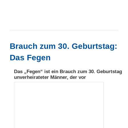
Hauptmenü
Zum primären Inhalt springen
Zum sekundären Inhalt springen
Brauch zum 30. Geburtstag:
Das Fegen
Das „Fegen“ ist ein Brauch zum 30. Geburtstag
unverheirateter Männer, der vor