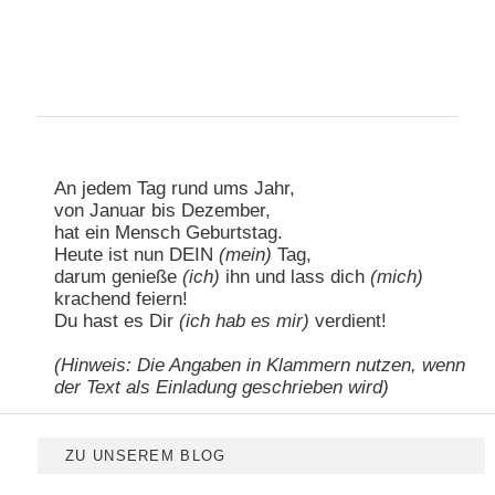
Hauptmenü
Zum primären Inhalt springen
Zum sekundären Inhalt springen
An jedem Tag rund ums Jahr,
von Januar bis Dezember,
hat ein Mensch Geburtstag.
Heute ist nun DEIN
(mein)
Tag,
darum genieße
(ich)
ihn und lass dich
(mich)
krachend feiern!
Du hast es Dir
(ich hab es mir)
verdient!
(Hinweis: Die Angaben in Klammern nutzen, wenn
der Text als Einladung geschrieben wird)
ZU UNSEREM BLOG