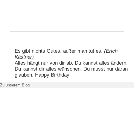
Hauptmenü
Zum primären Inhalt springen
Zum sekundären Inhalt springen
Es gibt nichts Gutes, außer man tut es.
(Erich
Kästner)
Alles hängt nur von dir ab. Du kannst alles ändern.
Du kannst dir alles wünschen. Du musst nur daran
glauben. Happy Birthday
Zu unserem Blog