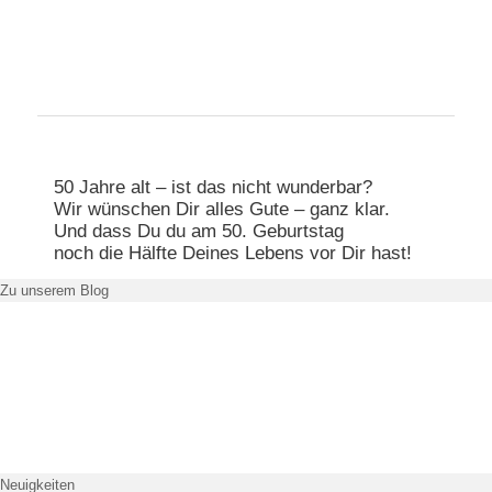
Hauptmenü
Zum primären Inhalt springen
Zum sekundären Inhalt springen
50 Jahre alt – ist das nicht wunderbar?
Wir wünschen Dir alles Gute – ganz klar.
Und dass Du du am 50. Geburtstag
noch die Hälfte Deines Lebens vor Dir hast!
Zu unserem Blog
Neuigkeiten