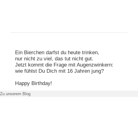
Hauptmenü
Zum primären Inhalt springen
Zum sekundären Inhalt springen
Ein Bierchen darfst du heute trinken,
nur nicht zu viel, das tut nicht gut.
Jetzt kommt die Frage mit Augenzwinkern:
wie fühlst Du Dich mit 16 Jahren jung?
Happy Birthday!
Zu unserem Blog