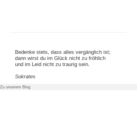
Hauptmenü
Zum primären Inhalt springen
Zum sekundären Inhalt springen
Bedenke stets, dass alles vergänglich ist;
dann wirst du im Glück nicht zu fröhlich
und im Leid nicht zu traurig sein.
Sokrates
Zu unserem Blog