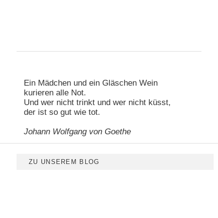
Hauptmenü
Zum primären Inhalt springen
Zum sekundären Inhalt springen
Ein Mädchen und ein Gläschen Wein
kurieren alle Not.
Und wer nicht trinkt und wer nicht küsst,
der ist so gut wie tot.
Johann Wolfgang von Goethe
ZU UNSEREM BLOG